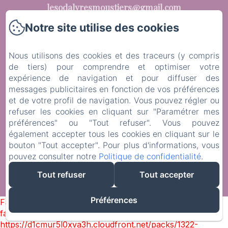
lesodalyresmoustiers@gmail.com
Notre site utilise des cookies
Nous utilisons des cookies et des traceurs (y compris
L'Odalyre
de tiers) pour comprendre et optimiser votre
expérience de navigation et pour diffuser des
Les chambres d'hôtes
messages publicitaires en fonction de vos préférences
et de votre profil de navigation. Vous pouvez régler ou
Les tarifs
refuser les cookies en cliquant sur "Paramétrer mes
préférences" ou "Tout refuser". Vous pouvez
Contactez-nous
également accepter tous les cookies en cliquant sur le
bouton "Tout accepter". Pour plus d'informations, vous
Livre d'or
pouvez consulter notre
Politique de confidentialité
.
Tout refuser
Tout accepter
Créé par Amenitiz
Préférences
Failed to load BookingEngine/index: Loading chunk 1322
failed. (missing:
https://d1cmur5l0xva3h.cloudfront.net/packs/1322-